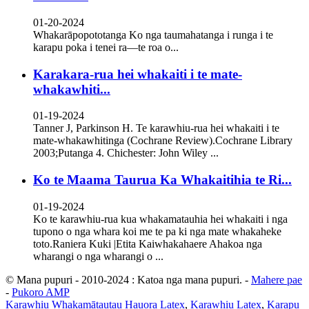
01-20-2024
Whakarāpopototanga Ko nga taumahatanga i runga i te
karapu poka i tenei ra—te roa o...
Karakara-rua hei whakaiti i te mate-
whakawhiti...
01-19-2024
Tanner J, Parkinson H. Te karawhiu-rua hei whakaiti i te
mate-whakawhitinga (Cochrane Review).Cochrane Library
2003;Putanga 4. Chichester: John Wiley ...
Ko te Maama Taurua Ka Whakaitihia te Ri...
01-19-2024
Ko te karawhiu-rua kua whakamatauhia hei whakaiti i nga
tupono o nga whara koi me te pa ki nga mate whakaheke
toto.Raniera Kuki |Etita Kaiwhakahaere Ahakoa nga
wharangi o nga wharangi o ...
© Mana pupuri - 2010-2024 : Katoa nga mana pupuri.
-
Mahere pae
-
Pukoro AMP
Karawhiu Whakamātautau Hauora Latex
,
Karawhiu Latex
,
Karapu