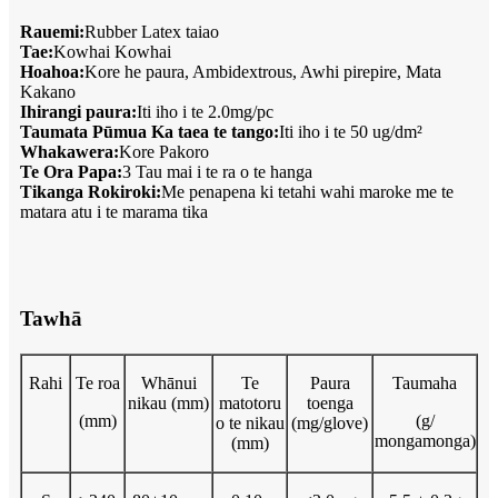
Rauemi:
Rubber Latex taiao
Tae:
Kowhai Kowhai
Hoahoa:
Kore he paura, Ambidextrous, Awhi pirepire, Mata
Kakano
Ihirangi paura:
Iti iho i te 2.0mg/pc
Taumata Pūmua Ka taea te tango:
Iti iho i te 50 ug/dm²
Whakawera:
Kore Pakoro
Te Ora Papa:
3 Tau mai i te ra o te hanga
Tikanga Rokiroki:
Me penapena ki tetahi wahi maroke me te
matara atu i te marama tika
Tawhā
Rahi
Te roa
Whānui
Te
Paura
Taumaha
nikau (mm)
matotoru
toenga
(mm)
(g/
o te nikau
(mg/glove)
mongamonga)
(mm)