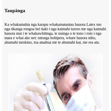
Taupānga
Ka whakamahia nga karapu whakamatautau hauora Latex mo
nga tikanga rongoa hei tiaki i nga kaimahi turoro me nga kaimahi
hauora mai i te whakawhitinga, te nuinga o te tono i roto i nga
mara e whai ake nei: ratonga hohipera, whare hauora niho,
ahumahi tarukino, toa ataahua me te ahumahi kai, me era atu.