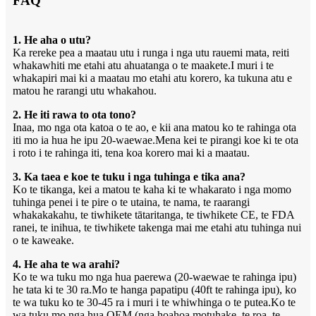
FAQ
1. He aha o utu?
Ka rereke pea a maatau utu i runga i nga utu rauemi mata, reiti
whakawhiti me etahi atu ahuatanga o te maakete.I muri i te
whakapiri mai ki a maatau mo etahi atu korero, ka tukuna atu e
matou he rarangi utu whakahou.
2. He iti rawa to ota tono?
Inaa, mo nga ota katoa o te ao, e kii ana matou ko te rahinga ota
iti mo ia hua he ipu 20-waewae.Mena kei te pirangi koe ki te ota
i roto i te rahinga iti, tena koa korero mai ki a maatau.
3. Ka taea e koe te tuku i nga tuhinga e tika ana?
Ko te tikanga, kei a matou te kaha ki te whakarato i nga momo
tuhinga penei i te pire o te utaina, te nama, te raarangi
whakakakahu, te tiwhikete tātaritanga, te tiwhikete CE, te FDA
ranei, te inihua, te tiwhikete takenga mai me etahi atu tuhinga nui
o te kaweake.
4. He aha te wa arahi?
Ko te wa tuku mo nga hua paerewa (20-waewae te rahinga ipu)
he tata ki te 30 ra.Mo te hanga papatipu (40ft te rahinga ipu), ko
te wa tuku ko te 30-45 ra i muri i te whiwhinga o te putea.Ko te
wa tuku mo nga hua OEM (nga hoahoa motuhake, te roa, te