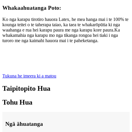
Whakaahuatanga Poto:
Ko nga karapu tirotiro hauora Latex, he mea hanga mai i te 100% te
kounga teitei o te taherapa taiao, ka taea te whakarōpūtia ki nga
waahanga e rua hei karapu paura me nga karapu kore paura.Ka
whakamahia nga karapu mo nga tikanga rongoa hei tiaki i nga
turoro me nga kaimahi hauora mai i te paheketanga.
Tukuna he imeera ki a matou
Taipitopito Hua
Tohu Hua
Ngā āhuatanga