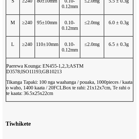
S
≥240
80±10mm
0.10-
≤2.0mg
5.5 ± 0.3g
0.12mm
M
≥240
95±10mm
0.10-
≤2.0mg
6.0 ± 0.3g
0.12mm
L
≥240
110±10mm
0.10-
≤2.0mg
6.5 ± 0.3g
0.12mm
Paerewa Kounga: EN455-1,2,3;ASTM
D3578;ISO11193;GB10213
Tikanga Tapaki: 100 nga waahanga / pouaka, 1000pieces / kaata
o waho, 1400 kaata / 20FCLBox te rahi: 21x12x7cm, Te rahi o
te kaata: 36.5x25x22cm
Tiwhikete