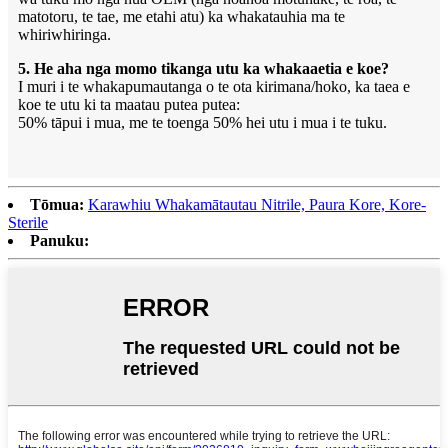
matotoru, te tae, me etahi atu) ka whakatauhia ma te
whiriwhiringa.
5. He aha nga momo tikanga utu ka whakaaetia e koe?
I muri i te whakapumautanga o te ota kirimana/hoko, ka taea e
koe te utu ki ta maatau putea putea:
50% tāpui i mua, me te toenga 50% hei utu i mua i te tuku.
Tōmua:
Karawhiu Whakamātautau Nitrile, Paura Kore, Kore-
Sterile
Panuku: