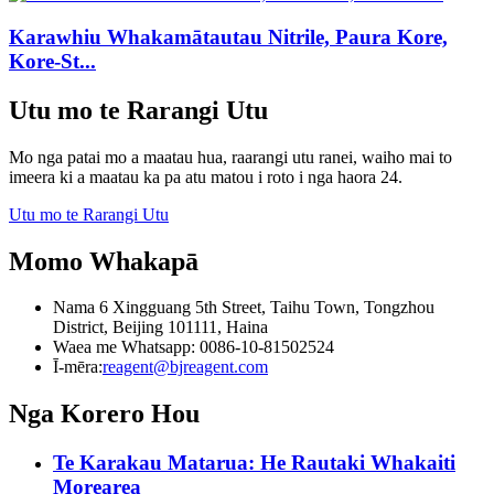
Karawhiu Whakamātautau Nitrile, Paura Kore,
Kore-St...
Utu mo te Rarangi Utu
Mo nga patai mo a maatau hua, raarangi utu ranei, waiho mai to
imeera ki a maatau ka pa atu matou i roto i nga haora 24.
Utu mo te Rarangi Utu
Momo Whakapā
Nama 6 Xingguang 5th Street, Taihu Town, Tongzhou
District, Beijing 101111, Haina
Waea me Whatsapp: 0086-10-81502524
Ī-mēra:
reagent@bjreagent.com
Nga Korero Hou
Te Karakau Matarua: He Rautaki Whakaiti
Morearea