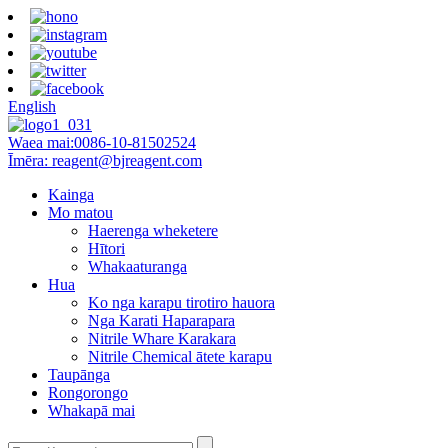
English
Waea mai:
0086-10-81502524
Īmēra:
reagent@bjreagent.com
Kainga
Mo matou
Haerenga wheketere
Hītori
Whakaaturanga
Hua
Ko nga karapu tirotiro hauora
Nga Karati Haparapara
Nitrile Whare Karakara
Nitrile Chemical ātete karapu
Taupānga
Rongorongo
Whakapā mai